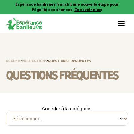
Aller
Espérance banlieues franchit une nouvelle étape pour
au
l’égalité des chances.
En savoir plus
contenu
ACCUEIL
PUBLICATIONS
QUESTIONS FRÉQUENTES
QUESTIONS FRÉQUENTES
Accéder à la catégorie :