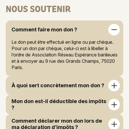
NOUS SOUTENIR
Comment faire mon don ?
Le don peut être effectué en ligne ou par chèque.
Pour un don par chèque, celui-ci est à libeller à
l’ordre de Association Réseau Espérance banlieues
et à envoyer au 9 rue des Grands Champs, 75020
Paris.
À quoi sert concrètement mon don ?
Les dons financent le fonctionnement des écoles :
Mon don est-il déductible des impôts
soutien à la scolarité, postes d’enseignants,
?
formation des équipes, matériel pédagogique et
projets éducatifs variés. Les comptes sont audités
Oui. Pour les particuliers, les dons ouvrent droit à
Comment déclarer mon don lors de
et certifiés chaque année par des experts-
une réduction d’impôt sur le revenu de 66 % du
ma déclaration d’impôts ?